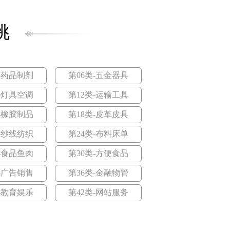
35类-广告销售
35类-广告销售
第36类-金融物管
41类-教育娱乐
第42类-网站服务
41类-教育娱乐
第42类-网站服务
挑
-药品制剂
第06类-五金器具
-灯具空调
第12类-运输工具
-橡胶制品
第18类-皮革皮具
-纱线纺织
第24类-布料床单
-食品鱼肉
第30类-方便食品
-广告销售
第36类-金融物管
丰农力
田利盾
-教育娱乐
第42类-网站服务
查看价格>
<查看价格>