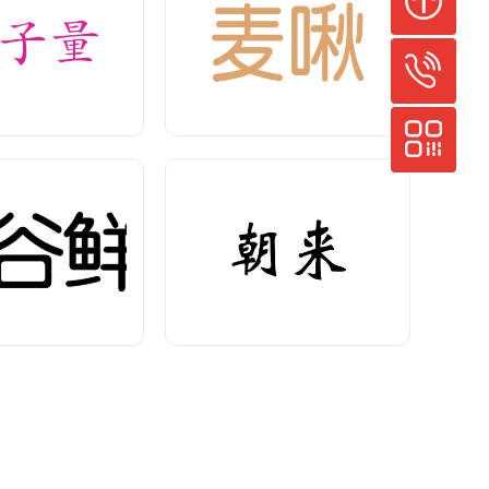
觅谷鲜
朝来
回到顶部
查看价格>
<查看价格>
010-60386666
微信公众号