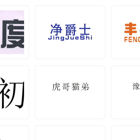
初
虎哥猫弟
格>
<查看价格>
<
妧
静约
格>
<查看价格>
<