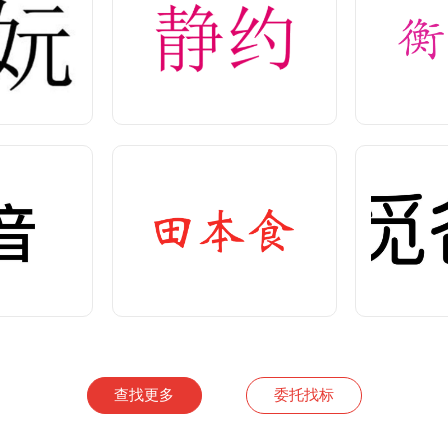
音
田本食
格>
<查看价格>
<
查找更多
委托找标