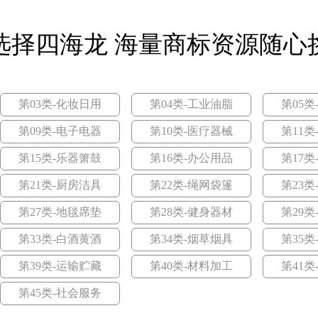
料
第33类-白酒黄酒
第34类-烟草烟具
第
料
第33类-白酒黄酒
第34类-烟草烟具
第
务
第39类-运输贮藏
第40类-材料加工
第
务
第39类-运输贮藏
第40类-材料加工
第
选择四海龙 海量商标资源随心
艺
第45类-社会服务
艺
第45类-社会服务
第03类-化妆日用
第04类-工业油脂
第05类
第09类-电子电器
第10类-医疗器械
第11类
第15类-乐器箫鼓
第16类-办公用品
第17类
第21类-厨房洁具
第22类-绳网袋篷
第23类
第27类-地毯席垫
第28类-健身器材
第29类
第33类-白酒黄酒
第34类-烟草烟具
第35类
度
净爵士
第39类-运输贮藏
第40类-材料加工
第41类
格>
<查看价格>
<
第45类-社会服务