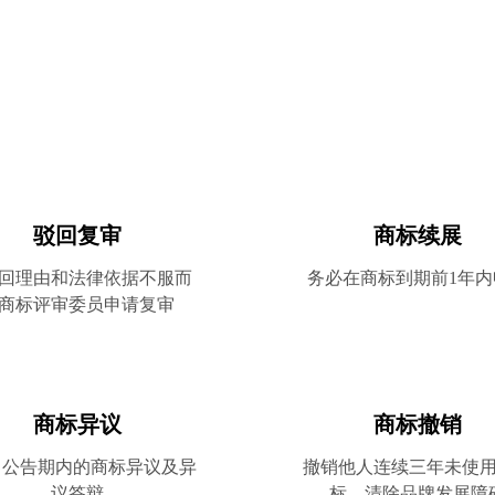
择四海龙 即可享受更多知产
驳回复审
商标续展
回理由和法律依据不服而
务必在商标到期前1年内
商标评审委员申请复审
商标异议
商标撤销
月公告期内的商标异议及异
撤销他人连续三年未使
议答辩
标，清除品牌发展障