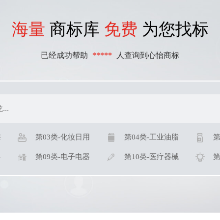
海量
商标库
免费
为您找标
已经成功帮助
*****
人查询到心怡商标
漆
第03类-化妆日用
第04类-工业油脂
第
具
第09类-电子电器
第10类-医疗器械
第
表
第15类-乐器箫鼓
第16类-办公用品
第
品
第21类-厨房洁具
第22类-绳网袋篷
第
链
第27类-地毯席垫
第28类-健身器材
第
链
第27类-地毯席垫
第28类-健身器材
第