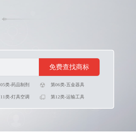
05类-药品制剂
第06类-五金器具
11类-灯具空调
第12类-运输工具
17类-橡胶制品
第18类-皮革皮具
23类-纱线纺织
第24类-布料床单
29类-食品鱼肉
第30类-方便食品
29类-食品鱼肉
第30类-方便食品