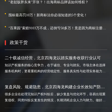
第35类-广告销售
“老挝版胖东来”开张？！出海商标品牌该如何维权？
囤标最高罚10万！新商标法你必须知道的5个变化！
“百果园”索赔9103万不成，还倒亏50多万！竟是因为商标注册不全面！
政策干货
二十载诚信经营，北京四海龙以踏实服务收获行业认可
知识产权服务的核心竞争力，在于诚信、专业与踏实。市场主体在选择
服务机构时，更看重机构的经营稳定性、服务真实性与处理实务能力，
长期合规经营、务实做事的机构，才能持续为客户提供可靠保障。 北京
四海龙知识产权代理有限公司自2003年成立，始终坚守诚信经营的核心
复盘风险、规避隐患，北京四海龙构建企业长效知产防护机制
准则，不夸大服务效果、不隐瞒业务风险、不承诺不合规结果，如实告
很多企业在处理完知识产权纠纷后，缺少复盘与优化环节，容易出现重
知客户业务规则、办理周期与潜在问题，坚持透明报价、规范作业、标
复侵权、同类纠纷反复发生的情况，长期消耗企业人力与财力。做好纠
准交付。 二十余年稳步经营，公司依靠真实落地的服务效果、耐心细致
纷复盘、风险总结、体系优化，是企业长效经营的关键环节。 北京四海
的对接服务、合规专业的问题处理能力，积累了各行各业客户的认可与