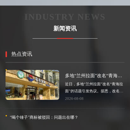
第11类-灯具空调
第12类-运输工具
INDUSTRY NEWS
第13类-烟花爆竹
第14类-珠宝钟表
新闻资讯
第15类-乐器箫鼓
第16类-办公用品
第17类-橡胶制品
第18类-皮革皮具
第19类-建筑材料
第20类-家具用品
热点资讯
第21类-厨房洁具
第22类-绳网袋篷
第23类-纱线纺织
第24类-布料床单
多地“兰州拉面”改名“青海拉面”，“兰州拉面”商标目前处于无效状态
第25类-服装鞋帽
第26类-钮扣拉链
近日，多地“兰州拉面”改名“青海拉
第27类-地毯席垫
第28类-健身器材
面”的话题引发热议。据悉，改名背
后藏着一场近40年的品牌错位。
2026-08-08
第29类-食品鱼肉
第30类-方便食品
第31类-饲料种子
第32类-啤酒饮料
“喝个锤子”商标被驳回：问题出在哪？
第33类-白酒黄酒
第34类-烟草烟具