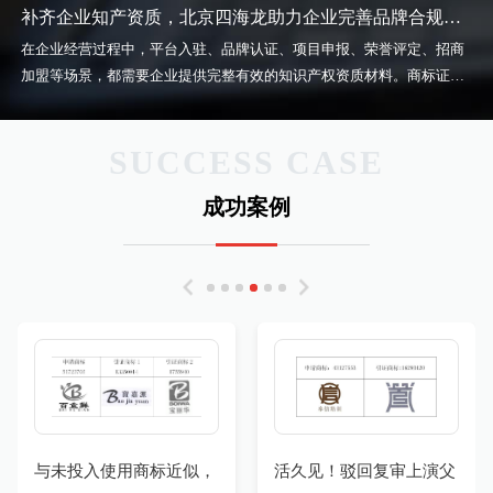
龙知识产权不仅专注解决当下知识产权问题，更注重帮助企业建立长效
信赖。未来将继续坚守初心，以诚信立企、以专业赋能，持续为广大用
补齐企业知产资质，北京四海龙助力企业完善品牌合规资料
风险防护机制。在处理完商标争议、版权侵权、维权诉讼等案件后，团
户提供靠谱、稳定、放心的知识产权综合服务。
在企业经营过程中，平台入驻、品牌认证、项目申报、荣誉评定、招商
队会为客户梳理纠纷产生的原因，总结经营中的知产漏洞，给出针对性
加盟等场景，都需要企业提供完整有效的知识产权资质材料。商标证
的优化整改建议。 通过完善商标布局、补充版权确权、加强侵权监测、
书、版权证书、权属证明等资料不完善，会直接限制企业的商业发展与
规范素材使用等方式，从根源减少同类纠纷再次发生，让企业从被动维
资质申报。 北京四海龙知识产权专注为企业补齐、规整、完善各类知识
权转变为主动防护。以精细化的复盘服务、系统化的优化方案，持续降
SUCCESS CASE
产权资质体系，协助企业梳理名下所有商标、版权资产，补齐缺失资
低企业知识产权经营风险。
质，更新过期、失效、变更的相关资料，整理标准化权属档案，满足企
成功案例
业各类商业场景资质使用需求。 同时针对资质申报过程中出现的权属争
议、资料不符、审核异常等问题，提供专业的答疑与整改方案，保障企
业资质申报顺利推进。以规整、完善、务实的服务，为企业商业发展、
项目申报、品牌认证提供坚实的知产资质支撑。
与未投入使用商标近似，
活久见！驳回复审上演父