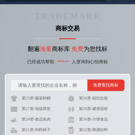
TRADEMARK
商标交易
翻遍
海量
商标库
免费
为您找标
已经成功帮助
*****
人查询到心怡商标
第25类-服装鞋帽
第26类-钮扣拉链
第27类-地毯席垫
第28类-健身器材
第29类-食品鱼肉
第30类-方便食品
第31类-饲料种子
第32类-啤酒饮料