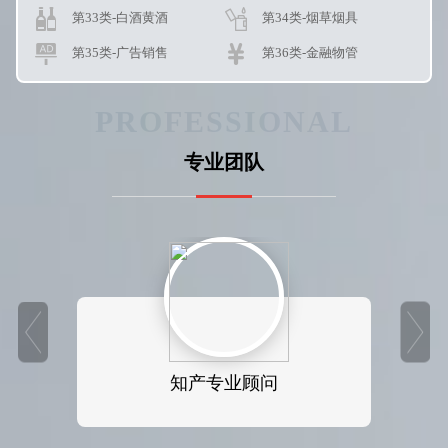
第33类-白酒黄酒
第34类-烟草烟具
第35类-广告销售
第36类-金融物管
第37类-建筑修理
第38类-通讯服务
第37类-建筑修理
第38类-通讯服务
PROFESSIONAL
第39类-运输贮藏
第40类-材料加工
第39类-运输贮藏
第40类-材料加工
第41类-教育娱乐
第42类-网站服务
专业团队
第41类-教育娱乐
第42类-网站服务
第44类-医疗园艺
第43类-餐饮住宿
第44类-医疗园艺
第43类-餐饮住宿
第45类-社会服务
第45类-社会服务
第01类-化学原料
第02类-涂料油漆
第03类-化妆日用
第04类-工业油脂
第05类-药品制剂
第06类-五金器具
知产专业顾问
第07类-机械机器
第08类-手工用具
第09类-电子电器
第10类-医疗器械