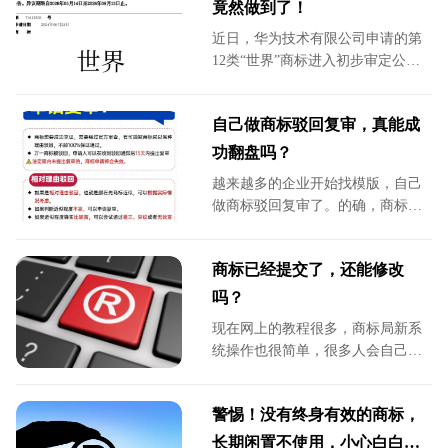
竟然做到了！
近日，华为技术有限公司申请的第
12类“世界”商标进入初步审定公告
阶段，引发全网热议。大众乃至众
多商标行业从业者均倍感疑惑：“世
自己做商标驳回复审，真能成
界”作为大众熟知的通用公共词汇，
究竟能否单独注册为商标？该标识
功翻盘吗？
是否具备《商标法》要求的显著
越来越多的企业开始找模版，自己
性？投入商业使用后是否会产生不
做商标驳回复审了。的确，商标可
良社会影响？一系列问题，让这起
以自己注册，商标驳回复审也可以
看似简单的商标审定事件，成为业
自己提交。
内热议的典型案例。
商标已经提交了，还能修改
吗？
现在网上的教程很多，商标局新系
统操作也很简单，很多人会自己个
人去学习注册商标，这个时候，很
可能会因为没有经验一紧张就把信
警惕！没有终身有效的商标，
息填写错了。
长期闲置不使用，小心白白拱