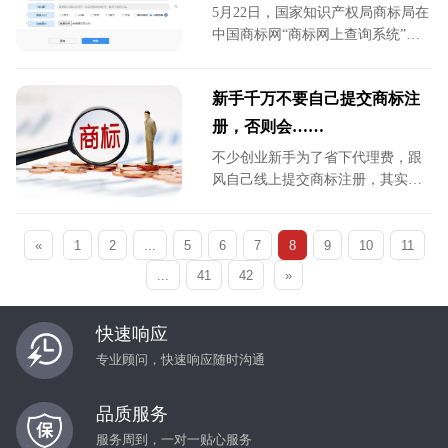
5月22日，国家知识产权局商标局在
权。律师在此总结了8大核心理由助
中国商标网“商标网上查询系统”正
力驳回复审成功：
式上线“以图搜图”功能，用户可通
过上传商标图形文件的方式，直接
新手千万不要自己提交商标注
进行图形商标近似性比对查询。
册，否则会……
不少创业新手为了省下代理费，跟
风自己线上提交商标注册，其实，
如果真的重视自己的品牌，自己的
生意，还是是不太建议的，很容易
«
1
2
...
5
会白花钱又白忙活。商标注册申请
6
7
8
9
10
11
流程仅仅是最基础的第一步，真正
...
41
42
»
决定商标能否成功下证的核心工
作，全在提交之前。
快速响应
专业顾问，快速响应随时沟通
品质服务
服务周到，一对一贴心服务