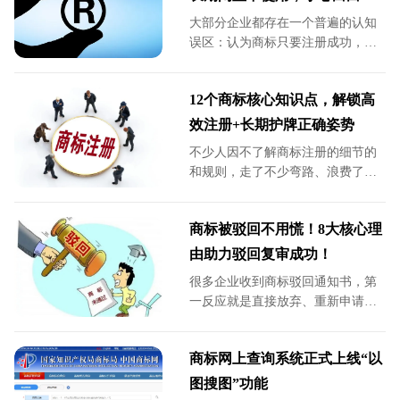
手让人！
大部分企业都存在一个普遍的认知
误区：认为商标只要注册成功，就
永久归企业所有，无需后续维护，
即便长期闲置不用也不会失效。正
12个商标核心知识点，解锁高
是这种错误认知，导致大量注册商
标处于闲置、沉睡状态，不仅造成
效注册+长期护牌正确姿势
知识产权资源浪费，还让企业面临
不少人因不了解商标注册的细节的
商标被撤销、权利彻底流失的重大
和规则，走了不少弯路、浪费了时
风险，给品牌发展埋下巨大隐患。
间成本。以下整理12个核心知识
点，涵盖注册前提、流程、注意事
商标被驳回不用慌！8大核心理
项及后续维护，帮你高效推进商标
注册，筑牢品牌保护防线。
由助力驳回复审成功！
很多企业收到商标驳回通知书，第
一反应就是直接放弃、重新申请。
但实际上：绝大多数驳回并非终局
结论，只是形式审查预判。只要找
商标网上查询系统正式上线“以
准合法合规的复审理由、搭配完整
证据链，大量看似必败的驳回案
图搜图”功能
件，都能通过复审成功拿下商标授